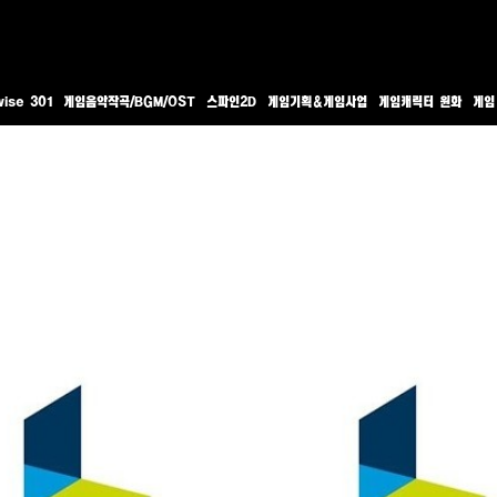
ise 301
게임음악작곡/BGM/OST
스파인2D
게임기획&게임사업
게임캐릭터 원화
게임