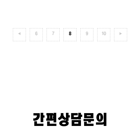
◀
6
7
8
9
10
▶
간편상담문의