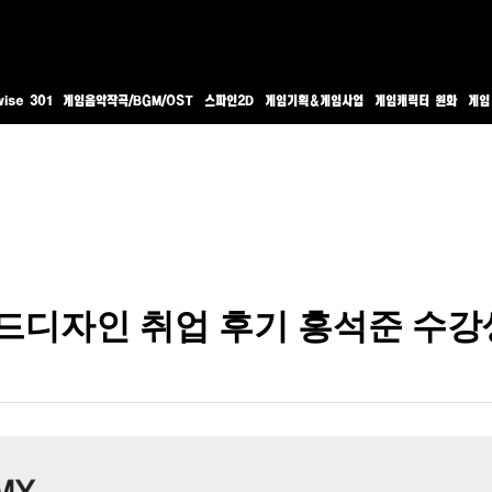
ise 301
게임음악작곡/BGM/OST
스파인2D
게임기획&게임사업
게임캐릭터 원화
게임
드디자인 취업 후기 홍석준 수강